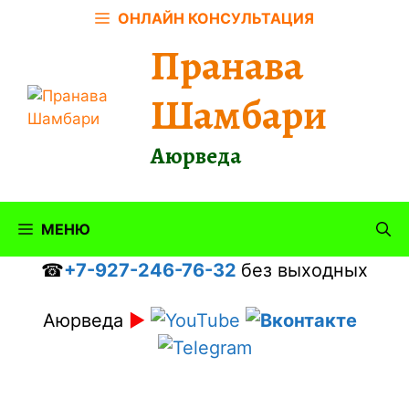
Перейти
ОНЛАЙН КОНСУЛЬТАЦИЯ
к
Пранава
содержимому
Шамбари
Аюрведа
МЕНЮ
☎
+7-927-246-76-32
без выходных
Аюрведа
►