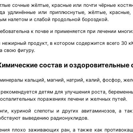
лые сочные жёлтые, красные или почти чёрные костя
гда удлинённые или приплюснутые, жёлтые, красные,
ым налетом и слабой продольной бороздкой.
ебовательна к почве и применяется при лечении многи
 нежирный продукт, в котором содержится всего 30 кК
а свою фигуру.
Химические состав и оздоровительные 
е минералы кальций, магний, натрий, калий, фосфор, жел
а рекомендуется детям для улучшения роста, береме
воспалительных поражениях печени и желчных путей.
нги, куриной слепоты и других авитаминозов, а та
обствуют выведению радионуклидов.
ения плохо заживающих ран, а также как противокаш