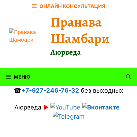
Перейти
ОНЛАЙН КОНСУЛЬТАЦИЯ
к
Пранава
содержимому
Шамбари
Аюрведа
МЕНЮ
☎
+7-927-246-76-32
без выходных
Аюрведа
►