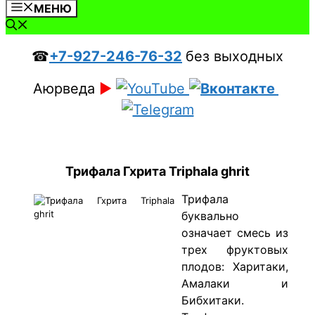
МЕНЮ
☎
+7-927-246-76-32
без выходных
Аюрведа
►
Трифала Гхрита
Triphala ghrit
Трифала
буквально
означает смесь из
трех фруктовых
плодов: Харитаки,
Амалаки и
Бибхитаки.