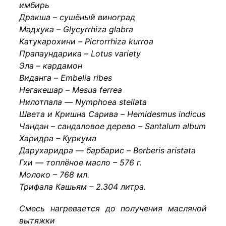
имбирь
Дракша – сушёный виноград
Мадхука – Glycyrrhiza glabra
Катукарохини – Picrorrhiza kurroa
Прапаундарика – Lotus variety
Эла – кардамон
Виданга – Embelia ribes
Негакешар – Mesua ferrea
Нилотпала — Nymphoea stellata
Швета и Кришна Сарива – Hemidesmus indicus
Чандан – сандаловое дерево – Santalum album
Харидра – Куркума
Дарухаридра — барбарис – Berberis aristata
Гхи — топлёное масло – 576 г.
Молоко – 768 мл.
Трифала Кашьям – 2.304 литра.
Смесь нагревается до получения масляной
вытяжки