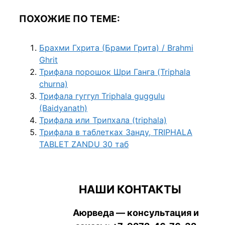
ПОХОЖИЕ ПО ТЕМЕ:
Брахми Гхрита (Брами Грита) / Brahmi
Ghrit
Трифала порошок Шри Ганга (Triphala
churna)
Трифала гуггул Triphala guggulu
(Baidyanath)
Трифала или Трипхала (triphala)
Трифала в таблетках Занду, TRIPHALA
TABLET ZANDU 30 таб
НАШИ КОНТАКТЫ
Аюрведа — консультация и