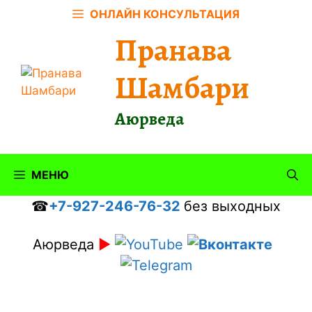
Перейти
ОНЛАЙН КОНСУЛЬТАЦИЯ
к
Пранава
содержимому
Шамбари
Аюрведа
МЕНЮ
☎
+7-927-246-76-32
без выходных
Аюрведа
►