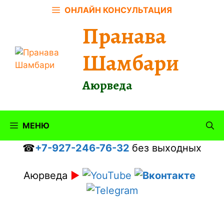
Перейти
ОНЛАЙН КОНСУЛЬТАЦИЯ
к
Пранава
содержимому
Шамбари
Аюрведа
МЕНЮ
☎
+7-927-246-76-32
без выходных
Аюрведа
►