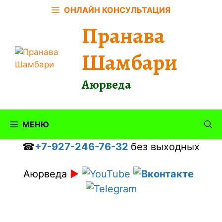
Перейти
ОНЛАЙН КОНСУЛЬТАЦИЯ
к
Пранава
содержимому
Шамбари
Аюрведа
МЕНЮ
☎
+7-927-246-76-32
без выходных
Аюрведа
►