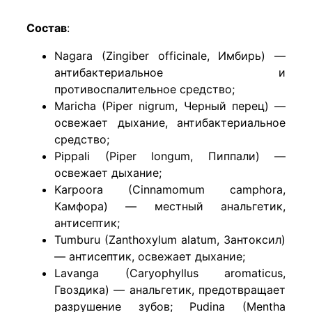
Состав
:
Nagara (Zingiber officinale, Имбирь) —
антибактериальное и
противоспалительное средство;
Maricha (Piper nigrum, Черный перец) —
освежает дыхание, антибактериальное
средство;
Pippali (Piper longum, Пиппали) —
освежает дыхание;
Karpoora (Cinnamomum camphora,
Камфора) — местный анальгетик,
антисептик;
Tumburu (Zanthoxylum alatum, Зантоксил)
— антисептик, освежает дыхание;
Lavanga (Caryophyllus aromaticus,
Гвоздика) — анальгетик, предотвращает
разрушение зубов; Pudina (Mentha