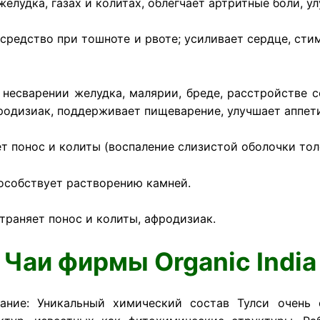
желудка, газах и колитах, облегчает артритные боли, 
 средство при тошноте и рвоте; усиливает сердце, ст
 несварении желудка, малярии, бреде, расстройстве 
родизиак, поддерживает пищеварение, улучшает аппети
т понос и колиты (воспаление слизистой оболочки тол
пособствует растворению камней.
траняет понос и колиты, афродизиак.
Чаи фирмы Organic India
ание: Уникальный химический состав Тулси очень 