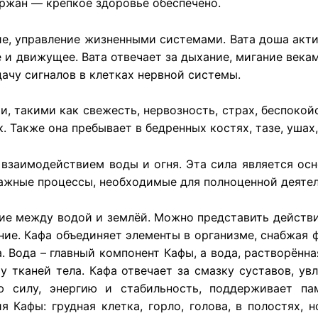
ржан — крепкое здоровье обеспечено.
ие, управление жизненными системами. Вата доша акт
 и движущее. Вата отвечает за дыхание, мигание векам
дачу сигналов в клетках нервной системы.
, такими как свежесть, нервозность, страх, беспокой
. Также она пребывает в бедренных костях, тазе, ушах
 взаимодействием воды и огня. Эта сила является ос
ажные процессы, необходимые для полноценной деятел
е между водой и землёй. Можно представить действи
ние. Кафа объединяет элементы в организме, снабжая 
 Вода – главный компонент Кафы, а вода, растворённая
 тканей тела. Кафа отвечает за смазку суставов, ув
ую силу, энергию и стабильность, поддерживает па
Кафы: грудная клетка, горло, голова, в полостях, нос