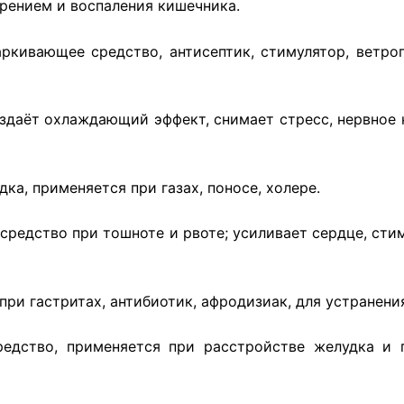
рением и воспаления кишечника.
аркивающее средство, антисептик, стимулятор, ветро
здаёт охлаждающий эффект, снимает стресс, нервное н
дка, применяется при газах, поносе, холере.
 средство при тошноте и рвоте; усиливает сердце, ст
при гастритах, антибиотик, афродизиак, для устранения
едство, применяется при расстройстве желудка и п