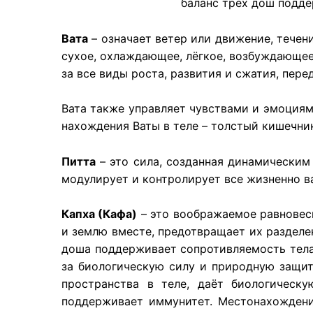
баланс трёх дош подде
Вата
– означает ветер или движение, течен
сухое, охлаждающее, лёгкое, возбуждающее
за все виды роста, развития и сжатия, пере
Вата также управляет чувствами и эмоциями
нахождения Ваты в теле – толстый кишечник
Питта
– это сила, созданная динамическим
модулирует и контролирует все жизненно в
Капха (Кафа)
– это воображаемое равновеси
и землю вместе, предотвращает их разделе
доша поддерживает сопротивляемость тела.
за биологическую силу и природную защиту
пространства в теле, даёт биологическ
поддерживает иммунитет. Местонахождения 