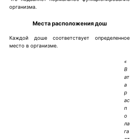
организма.
Места расположения дош
Каждой доше соответствует определенное
место в организме.
«
В
ат
а
р
ас
п
о
ла
га
ет