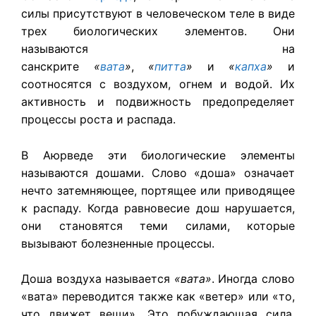
силы присутствуют в человеческом теле в виде
трех биологических элементов. Они
называются на
санскрите
«
вата
»
,
«
питта
»
и
«
капха
»
и
соотносятся с воздухом, огнем и водой. Их
активность и подвижность предопределяет
процессы роста и распада.
В Аюрведе эти биологические элементы
называются дошами. Слово «доша» означает
нечто затемняющее, портящее или приводящее
к распаду. Когда равновесие дош нарушается,
они становятся теми силами, которые
вызывают болезненные процессы.
Доша воздуха называется
«вата»
. Иногда слово
«вата» переводится также как «ветер» или «то,
что движет вещи». Это побуждающая сила,