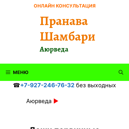
Перейти
ОНЛАЙН КОНСУЛЬТАЦИЯ
к
Пранава
содержимому
Шамбари
Аюрведа
МЕНЮ
☎
+7-927-246-76-32
без выходных
Аюрведа
►