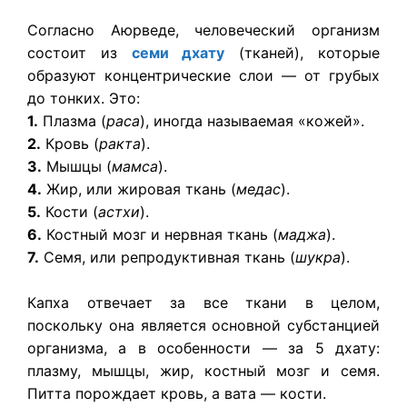
Согласно Аюрведе, человеческий организм
состоит из
семи дхату
(тканей), которые
образуют концентрические слои — от грубых
до тонких. Это:
1.
Плазма (
раса
), иногда называемая «кожей».
2.
Кровь (
ракта
).
3.
Мышцы (
мамса
).
4.
Жир, или жировая ткань (
медас
).
5.
Кости (
астхи
).
6.
Костный мозг и нервная ткань (
маджа
).
7.
Семя, или репродуктивная ткань (
шукра
).
Капха отвечает за все ткани в целом,
поскольку она является основной субстанцией
организма, а в особенности — за 5 дхату:
плазму, мышцы, жир, костный мозг и семя.
Питта порождает кровь, а вата — кости.