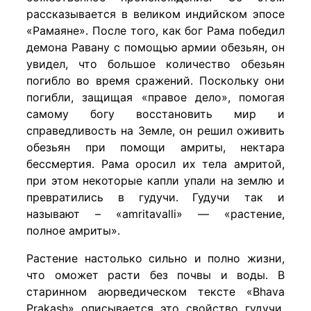
рассказывается в великом индийском эпосе
«Рамаяне». После того, как бог Рама победил
демона Равану с помощью армии обезьян, он
увидел, что большое количество обезьян
погибло во время сражений. Поскольку они
погибли, защищая «правое дело», помогая
самому богу восстановить мир и
справедливость на Земле, он решил оживить
обезьян при помощи амриты, нектара
бессмертия. Рама оросил их тела амритой,
при этом некоторые капли упали на землю и
превратились в гудучи. Гудучи так и
называют – «amritavalli» — «растение,
полное амриты».
Растение настолько сильно и полно жизни,
что оможет расти без почвы и воды. В
старинном аюрведическом тексте «Bhava
Prakash» описывается это свойство гудучи.