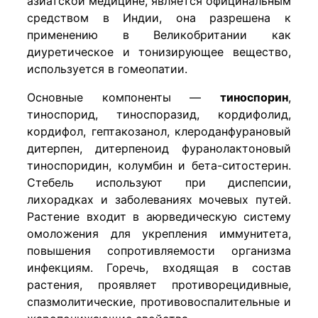
азиатской медицине, является официнальным
средством в Индии, она разрешена к
применению в Великобритании как
диуретическое и тонизирующее вещество,
используется в гомеопатии.
Основные компоненты —
тиноспорин
,
тиноспорид, тиноспоразид, кордифолид,
кордифол, гептакозанол, клероданфурановый
дитерпен, дитерпеноид фуранолактоновый
тиноспоридин, колумбин и бета-ситостерин.
Стебель используют при диспепсии,
лихорадках и заболеваниях мочевых путей.
Растение входит в аюрведическую систему
омоложения для укрепления иммунитета,
повышения сопротивляемости организма
инфекциям. Горечь, входящая в состав
растения, проявляет противорецидивные,
спазмолитические, противовоспалительные и