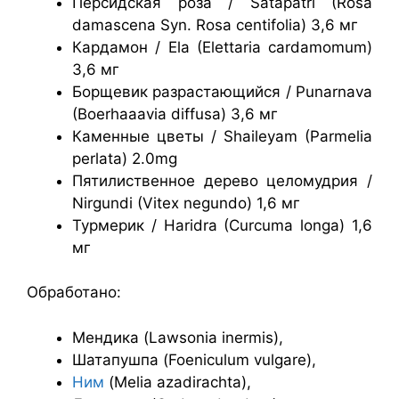
Персидская роза / Satapatri (Rosa
damascena Syn. Rosa centifolia) 3,6 мг
Кардамон / Ela (Elettaria cardamomum)
3,6 мг
Борщевик разрастающийся / Punarnava
(Boerhaaavia diffusa) 3,6 мг
Каменные цветы / Shaileyam (Parmelia
perlata) 2.0mg
Пятилиственное дерево целомудрия /
Nirgundi (Vitex negundo) 1,6 мг
Турмерик / Haridra (Curcuma longa) 1,6
мг
Обработано:
Мендика (Lawsonia inermis),
Шатапушпа (Foeniculum vulgare),
Ним
(Melia azadirachta),