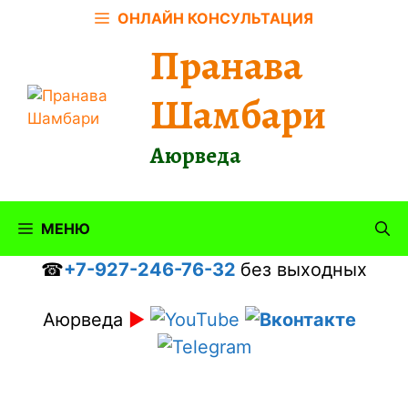
Перейти
ОНЛАЙН КОНСУЛЬТАЦИЯ
к
Пранава
содержимому
Шамбари
Аюрведа
МЕНЮ
☎
+7-927-246-76-32
без выходных
Аюрведа
►