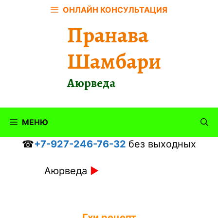
Перейти
ОНЛАЙН КОНСУЛЬТАЦИЯ
к
Пранава
содержимому
Шамбари
Аюрведа
МЕНЮ
☎
+7-927-246-76-32
без выходных
Аюрведа
►
Гхи рецепт