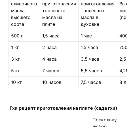
сливочного
приготовления
приготовления
Вы
масла
топленого
топленого
ма
высшего
масла на
масла в
(пр
сорта
плите
духовке
500 г
1,5 часа
1 час
400
1 кг
2 часа
1,5 часа
750
3 кг
4 часа
3,5 часа
2,5
5 кг
7 часов
5,5 часов
4,2
10 кг
10 часов
7,5 часов
8 л
Гхи рецепт приготовления на плите (сада гхи)
Поскольку
любое