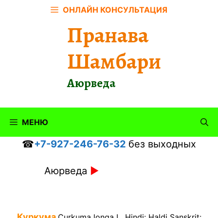
Перейти
ОНЛАЙН КОНСУЛЬТАЦИЯ
к
Пранава
содержимому
Шамбари
Аюрведа
МЕНЮ
☎
+7-927-246-76-32
без выходных
Аюрведа
►
Куркума
Curkuma longa L.
Hindi: Haldi Sanskrit: