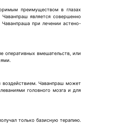
споримым преимуществом в глазах
я. Чаванпраш является совершенно
 Чаванпраша при лечении астено-
ле оперативных вмешательств, или
ями.
м воздействием. Чаванпраш может
леваниями головного мозга и для
олучал только базисную те­рапию.