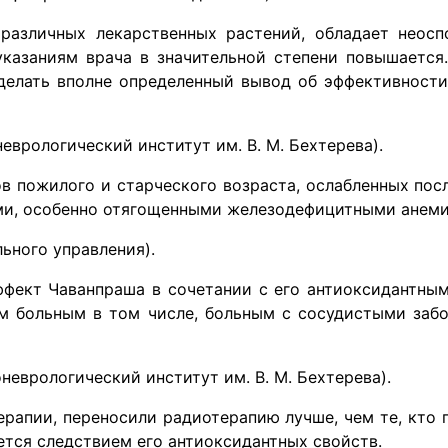
 различных лекарствен­ных растений, обладает нео
 указаниям врача в значительной степени повышаетс
делать вполне определенный вывод об эффективности
неврологический институт им. В. М. Бехтерева).
в пожилого и старческого возраста, ослабленных пос
и, особенно отягощенными железодефицитными анеми
льного управления).
ект Чаванп­раша в сочетании с его антиоксидантны
м больным в том числе, больным с сосудистыми забо
оневрологический институт им. В. М. Бехтерева).
рапии, пере­носили радиотерапию лучше, чем те, кто п
тся след­ствием его антиоксидантных свойств.