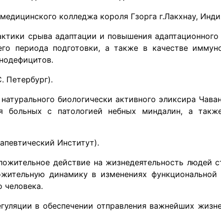
 медицинского колледжа короля Гзорга г.Лакхнау, Инди
ктики срыва адаптации и повышения адаптационного 
его пе­риода подготовки, а также в качестве имму
оде­фицитов.
С. Петербург).
натурального био­логически активного эликсира Чава
я больных с патологи­ей небных миндалин, а такж
ерапевтический Институт).
ожительное дей­ствие на жизнедеятельность людей с
ожительную дина­мику в изменениях функциональной
 человека.
гуляции в обес­печении отправления важнейших жизн