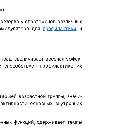
я).
резерва у спортсменов различных
номодулятора для
профи­лактики
и
нпраш увеличивает арсенал эффек­
е способствует профилактике их
таршей возрастной группы, значи­
 активности основных внутренних
енных функций, сдерживает тем­пы