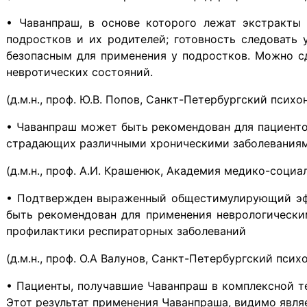
• Чаванпраш, в основе которого лежат экстракты
подрост­ков и их родителей; готовность следовать
безопасным для применения у подростков. Можно с
невротических состояний.
(д.м.н., проф. Ю.В. Попов, Санкт-Петербургский психо
• Чаванпраш может быть рекомендован для пациенто
страдающих различными хроническими заболеваниям
(д.м.н., проф. А.И. Крашенюк, Академия медико-социа
• Подтвержден выраженный общестимулирующий эфф
быть рекомендован для применения неврологически
профилактики респираторных заболеваний
(д.м.н., проф. О.А Валунов, Санкт-Петербургский псих
• Пациенты, получавшие Чаванпраш в комплексной те
Этот результат применения Чаванпраша, видимо являе