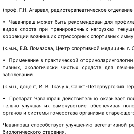
(проф. Г.Н. Агарвал, радиотерапевтическое отделение
• Чаванпраш может быть рекомендован для профила
видов спорта при тренировочных нагрузках текущ
коррекции возникших стрессорных спортивных иммун
(к.м.н., Е.В. Ломазова, Центр спортивной медицины г. 
• Применение в практической оториноларингологии 
тивных, экологически чистых средств для лечени
заболеваний.
(к.м.н., доцент, И. В. Ткачу к, Санкт-Петербургский Т
• Препарат Чаванпраш действительно оказывает пол
тельно улучшая их самочувствие, обеспечивая пол
органов и системы гомеостаза организма стареющего
Чаванпраш способствует улучшению вегетативной ре
биологического старения.