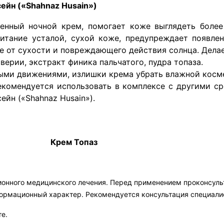
ейн («Shahnaz Husain»)
ценный ночной крем, помогает коже выглядеть боле
итание усталой, сухой коже, предупреждает появлен
е от сухости и повреждающего действия солнца. Дела
верии, экстракт финика пальчатого, пудра топаза.
ыми движениями, излишки крема убрать влажной косм
екомендуется использовать в комплексе с другими с
йн («Shahnaz Husain»).
Крем Топаз
ионного медицинского лечения. Перед применением проконсул
формационный характер. Рекомендуется консультация специали
те.