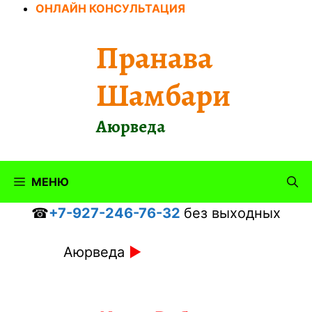
Перейти
ОНЛАЙН КОНСУЛЬТАЦИЯ
к
содержимому
Пранава
Шамбари
Аюрведа
МЕНЮ
☎
+7-927-246-76-32
без выходных
Аюрведа
►