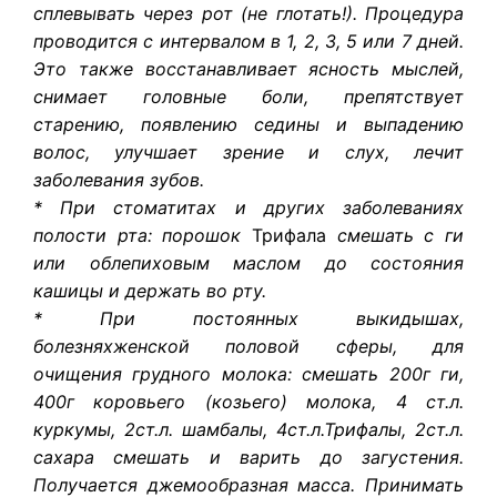
сплевывать через рот (не глотать!). Процедура
проводится с интервалом в 1, 2, 3, 5 или 7 дней.
Это также восстанавливает ясность мыслей,
снимает головные боли, препятствует
старению, появлению седины и выпадению
волос, улучшает зрение и слух, лечит
заболевания зубов.
* При стоматитах и других заболеваниях
полости рта: порошок
Трифала
смешать с ги
или облепиховым маслом до состояния
кашицы и держать во рту.
* При постоянных выкидышах,
болезняхженской половой сферы, для
очищения грудного молока: смешать 200г ги,
400г коровьего (козьего) молока, 4 ст.л.
куркумы, 2ст.л. шамбалы, 4ст.л.Трифалы, 2ст.л.
сахара смешать и варить до загустения.
Получается джемообразная масса. Принимать