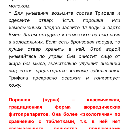
молоком.
* Для умывания возьмите состав
Трифала
и
сделайте отвар: 1ст.л. порошка или
измельченных плодов залейте 1л воды и варте
5мин. Затем остудите и поместите на всю ночь
в холодильник. Если есть бронзовая посуда, то
лучше отвар хранить в ней. Этой водой
умывайтесь по утрам. Она очистит лицо от
жира без мыла, значительно улучшит внешний
вид кожи, предотвратит кожные заболевания.
Трифала
п
рекрасно
освежит и тонизирует
кожу.
Порошок (чурна) – классическая,
традиционная форма аюрведических
фитопрепаратов. Она более «экологична» по
сравнению с таблетками, т.к. в ней нет
связывающего вещества, придающему