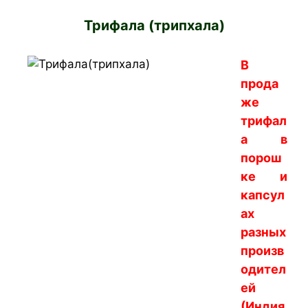
Трифала (трипхала)
В
прода
же
трифал
а в
порош
ке и
капсул
ах
разных
произв
одител
ей
(Индия