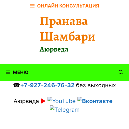
Перейти
ОНЛАЙН КОНСУЛЬТАЦИЯ
к
Пранава
содержимому
Шамбари
Аюрведа
МЕНЮ
☎
+7-927-246-76-32
без выходных
Аюрведа
►