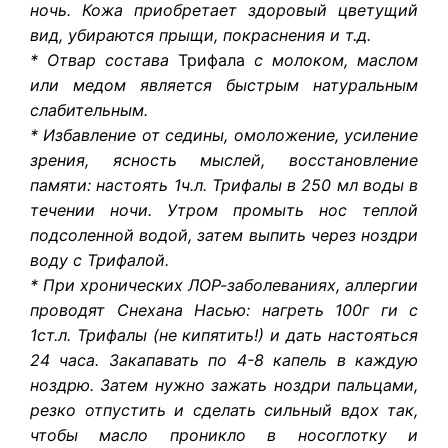
ночь. Кожа приобретает здоровый цветущий
вид, убираются прыщи, покраснения и т.д.
* Отвар состава
Трифала
с молоком, маслом
или медом является быстрым натуральным
слабительным.
* Избавление от седины, омоложение, усиление
зрения, ясность мыслей, восстановление
памяти: настоять 1ч.л. Трифалы в 250 мл воды в
течении ночи. Утром промыть нос теплой
подсоленной водой, затем выпить через ноздри
воду с Трифалой.
* При хронических ЛОР-заболеваниях, аллергии
проводят Снехана Насью: нагреть 100г ги с
1ст.л. Трифалы (не кипятить!) и дать настояться
24 часа. Закапавать по 4-8 капель в каждую
ноздрю. Затем нужно зажать ноздри пальцами,
резко отпустить и сделать сильный вдох так,
чтобы масло проникло в носоглотку и