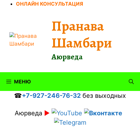
Перейти
ОНЛАЙН КОНСУЛЬТАЦИЯ
к
содержимому
Пранава
Шамбари
Аюрведа
МЕНЮ
☎
+7-927-246-76-32
без выходных
Аюрведа
►