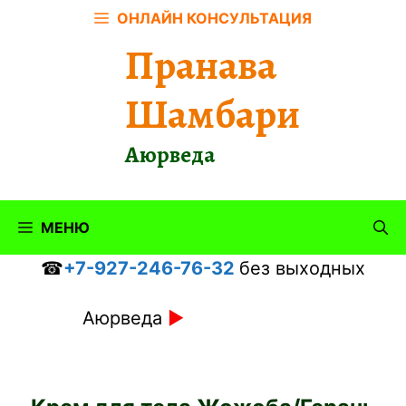
Перейти
ОНЛАЙН КОНСУЛЬТАЦИЯ
к
Пранава
содержимому
Шамбари
Аюрведа
МЕНЮ
☎
+7-927-246-76-32
без выходных
Аюрведа
►