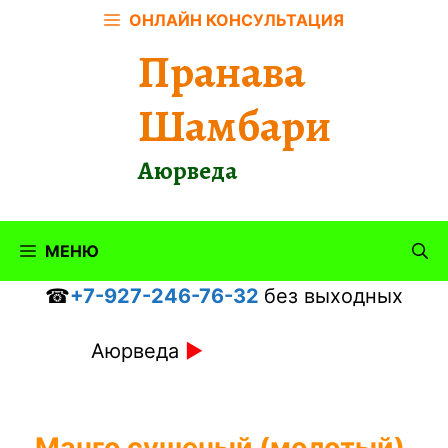
Перейти
ОНЛАЙН КОНСУЛЬТАЦИЯ
к
Пранава
содержимому
Шамбари
Аюрведа
МЕНЮ
☎
+7-927-246-76-32
без выходных
Аюрведа
►
Манго сушеный (молотый),