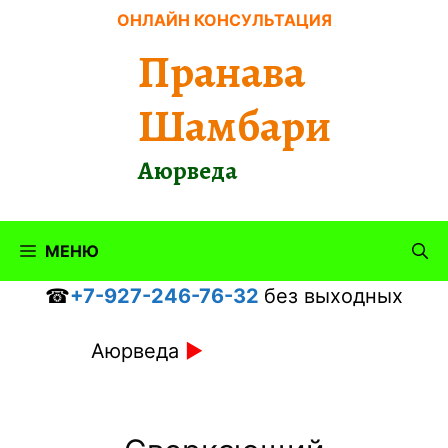
Перейти
ОНЛАЙН КОНСУЛЬТАЦИЯ
к
Пранава
содержимому
Шамбари
Аюрведа
МЕНЮ
☎
+7-927-246-76-32
без выходных
Аюрведа
►