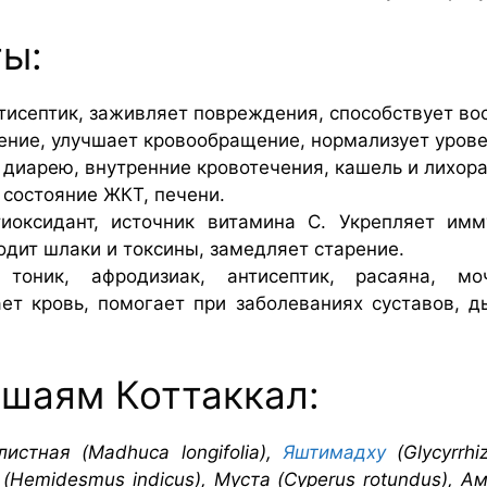
ы:
нтисептик, заживляет повреждения, способствует в
ние, улучшает кровообращение, нормализует урове
диарею, внутренние кровотечения, кашель и лихора
состояние ЖКТ, печени.
оксидант, источник витамина С. Укрепляет имму
дит шлаки и токсины, замедляет старение.
 тоник, афродизиак, антисептик, расаяна, моч
ет кровь, помогает при заболеваниях суставов, д
шаям Коттаккал:
листная (Madhuca longifolia),
Яштимадху
(Glycyrrhi
(Hemidesmus indicus), Муста (Cyperus rotundus), Амла