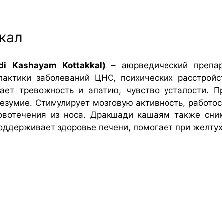
кал
di K
ashayam
Kottakkal
)
– аюрведический препар
актики заболеваний ЦНС, психических расстройс
мает тревожность и апатию, чувство усталости. П
безумие. Стимулирует мозговую активность, работос
ровотечения из носа. Дракшади кашаям также сним
поддерживает здоровье печени, помогает при желтух