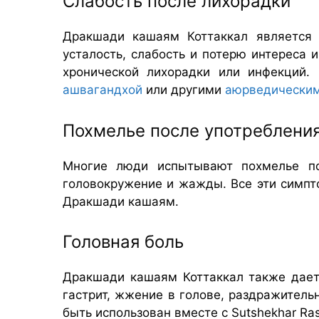
Слабость после лихорадки
Дракшади кашаям Коттаккал является 
усталость, слабость и потерю интереса 
хронической лихорадки или инфекций.
ашвагандхой
или другими
аюрведически
Похмелье после употребления
Многие люди испытывают похмелье пос
головокружение и жажды. Все эти симпт
Дракшади кашаям.
Головная боль
Дракшади кашаям Коттаккал также дает 
гастрит, жжение в голове, раздражитель
быть использован вместе с Sutshekhar Ra