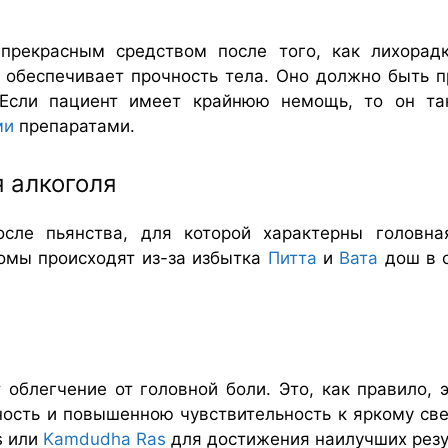
прекрасным средством после того, как лихорад
и обеспечивает прочность тела. Оно должно быть п
 Если пациент имеет крайнюю немощь, то он т
ми
препаратами.
 алкоголя
ле пьянства, для которой характерны головна
омы происходят из-за избытка
Питта
и
Вата
дош в о
облегчение от головной боли. Это, как правило, э
ность и повышенною чувствительность к яркому св
s или
Kamdudha Ras
для достижения наилучших резу