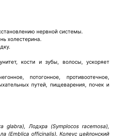
осстановлению нервной системы.
нь холестерина.
дку.
нитет, кости и зубы, волосы, ускоряет
егонное, потогонное, противоотечное,
ыхательных путей, пищеварения, почек и
za glabra), Лодхра (Symplocos racemosa),
 (Emblica officinalis), Колеус цейлонский