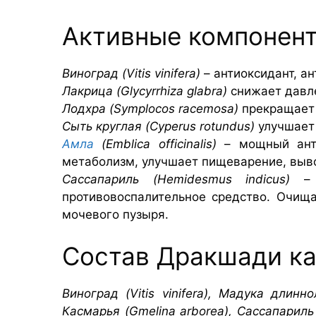
Активные компонент
Виноград (Vitis vinifera)
– антиоксидант, а
Лакрица (Glycyrrhiza glabra)
снижает давле
Лодхра (Symplocos racemosa)
прекращает 
Сыть круглая (Cyperus rotundus)
улучшает 
Амла
(Emblica officinalis)
– мощный анти
метаболизм, улучшает пищеварение, выво
Сассапариль (Hemidesmus indicus)
–
противовоспалительное средство. Очища
мочевого пузыря.
Состав Дракшади ка
Виноград (Vitis vinifera), Мадука длинно
Касмарья (Gmelina arborea), Сассапариль 