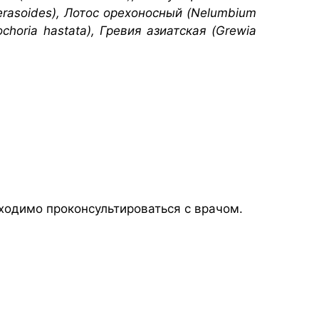
erasoides), Лотос орехоносный (Nelumbium
choria hastata), Гревия азиатская (Grewia
ходимо проконсультироваться с врачом.