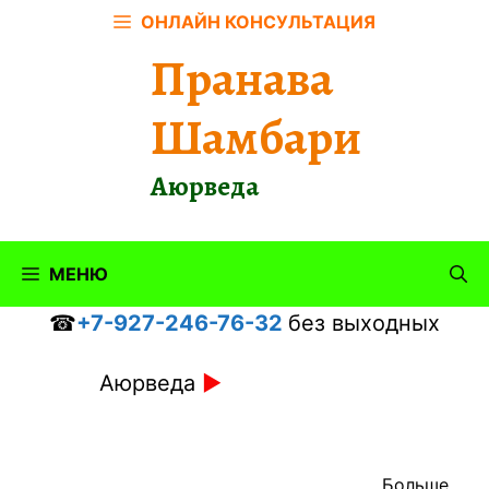
Перейти
ОНЛАЙН КОНСУЛЬТАЦИЯ
к
Пранава
содержимому
Шамбари
Аюрведа
МЕНЮ
☎
+7-927-246-76-32
без выходных
Аюрведа
►
Больше