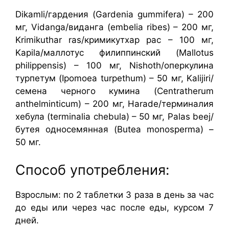
Dikamli/гардения (Gardenia gummifera) – 200
мг, Vidanga/виданга (embelia ribes) – 200 мг,
Krimikuthar ras/кримикутхар рас – 100 мг,
Kapila/маллотус филиппинский (Mallotus
philippensis) – 100 мг, Nishoth/оперкулина
турпетум (Ipomoea turpethum) – 50 мг, Kalijiri/
семена черного кумина (Centratherum
anthelminticum) – 200 мг, Harade/терминалия
хебула (terminalia chebula) – 50 мг, Palas beej/
бутея односемянная (Butea monosperma) –
50 мг.
Способ употребления:
Взрослым: по 2 таблетки 3 раза в день за час
до еды или через час после еды, курсом 7
дней.