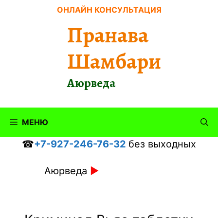
Перейти
ОНЛАЙН КОНСУЛЬТАЦИЯ
к
Пранава
содержимому
Шамбари
Аюрведа
МЕНЮ
☎
+7-927-246-76-32
без выходных
Аюрведа
►