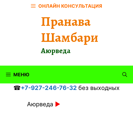
Перейти
ОНЛАЙН КОНСУЛЬТАЦИЯ
к
Пранава
содержимому
Шамбари
Аюрведа
МЕНЮ
☎
+7-927-246-76-32
без выходных
Аюрведа
►