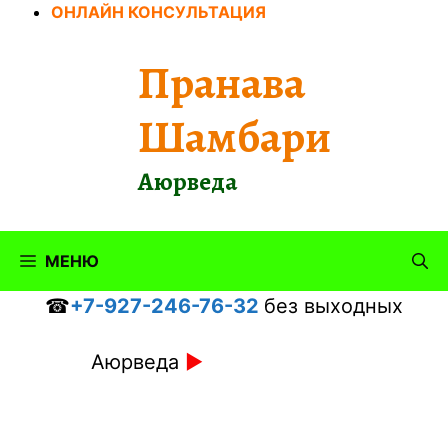
Перейти
ОНЛАЙН КОНСУЛЬТАЦИЯ
к
содержимому
Пранава
Шамбари
Аюрведа
МЕНЮ
☎
+7-927-246-76-32
без выходных
Аюрведа
►