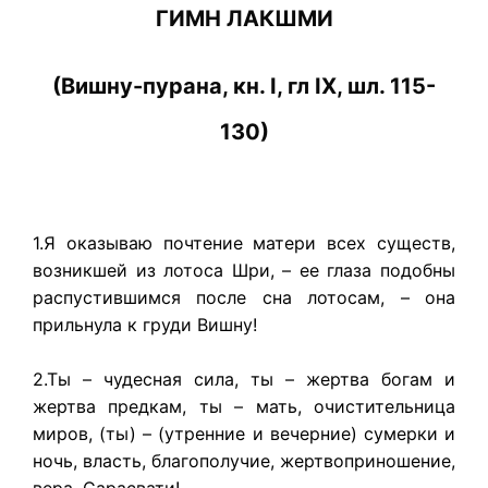
ГИМН ЛАКШМИ
(Вишну-пурана, кн. I, гл IX, шл. 115-
130)
1.Я оказываю почтение матери всех существ,
возникшей из лотоса Шри, – ее глаза подобны
распустившимся после сна лотосам, – она
прильнула к груди Вишну!
2.Ты – чудесная сила, ты – жертва богам и
жертва предкам, ты – мать, очистительница
миров, (ты) – (утренние и вечерние) сумерки и
ночь, власть, благополучие, жертвоприношение,