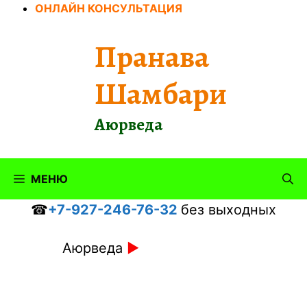
Перейти
ОНЛАЙН КОНСУЛЬТАЦИЯ
к
содержимому
Пранава
Шамбари
Аюрведа
МЕНЮ
☎
+7-927-246-76-32
без выходных
Аюрведа
►