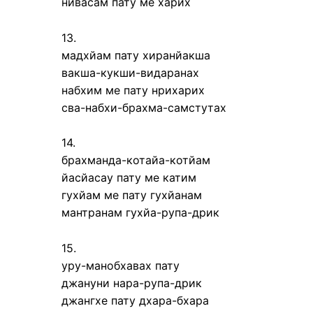
нивасам пату ме харих
13.
мадхйам пату хиранйакша
вакша-кукши-видаранах
набхим ме пату нрихарих
сва-набхи-брахма-самстутах
14.
брахманда-котайа-котйам
йасйасау пату ме катим
гухйам ме пату гухйанам
мантранам гухйа-рупа-дрик
15.
уру-манобхавах пату
джануни нара-рупа-дрик
джангхе пату дхара-бхара