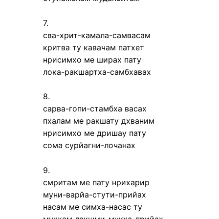
7.
сва-хрит-камала-самвасам
критва ту кавачам патхет
нрисимхо ме ширах пату
лока-ракшартха-самбхавах
8.
сарва-гопи-стамбха васах
пхалам ме ракшату дхваним
нрисимхо ме дришау пату
сома сурйагни-лочанах
9.
смритам ме пату нрихарир
муни-варйа-стути-прийах
насам ме симха-насас ту
мукхам лакшми-мукха-прийах