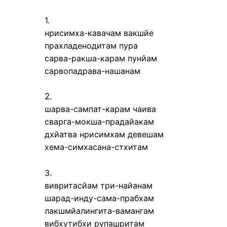
1.
нрисимха-кавачам вакшйе
прахладенодитам пура
сарва-ракша-карам пунйам
сарвопадрава-нашанам
2.
шарва-сампат-карам чаива
сварга-мокша-прадайакам
дхйатва нрисимхам девешам
хема-симхасана-стхитам
3.
вивритасйам три-найанам
шарад-инду-сама-прабхам
лакшмйалингита-вамангам
вибхутибхи рупашритам