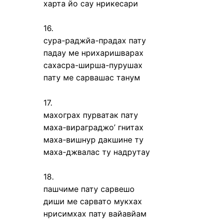
харта йо сау нрикесари
16.
сура-раджйа-прадах пату
падау ме нрихаришварах
сахасра-ширша-пурушах
пату ме сарвашас танум
17.
махограх пурватак пату
маха-вираграджо’ гнитах
маха-вишнур дакшине ту
маха-джвалас ту надрутау
18.
пашчиме пату сарвешо
диши ме сарвато мукхах
нрисимхах пату вайавйам