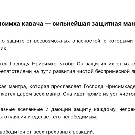
исимха кавача — сильнейшая защитная ман
о защите от всевозможных опасностей, с которыми 
ик.
ся Господу Нрисимхе, чтобы Он защитил их от их с
репятствиями на пути развития чистой беспримесной л
ая мантра, которая прославляет Господа Нрисимхаде
вляется царем всех мантр. Она идет прямо из уст чис
разные вселенные и дающий защиту каждому, непре
ы отчаяния и сделает его непобедимым.
свободится от всех греховных реакций.