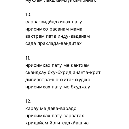
10.
сарва-видйадхипах пату
нрисимхо расанам мама
вактрам патв инду-ваданам
сада прахлада-вандитах
11.
нрисимхах пату ме кантхам
скандхау бху-бхрид ананта-крит
дивйастра-шобхита-бхуджо
нрисимхах пату ме бхуджау
12.
карау ме дева-варадо
нрисимхах пату сарватах
хридайам йоги-садхйаш ча