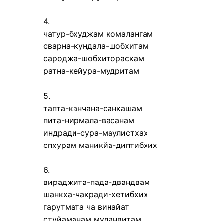
4.
чатур-бхуджам комалангам
сварна-кундала-шобхитам
сароджа-шобхитораскам
ратна-кейура-мудритам
5.
тапта-канчана-санкашам
пита-нирмала-васанам
индради-сура-маулистхах
спхурам маникйа-диптибхих
6.
вираджита-пада-двандвам
шанкха-чакради-хетибхих
гарутмата ча винайат
стуйаманам муданвитам