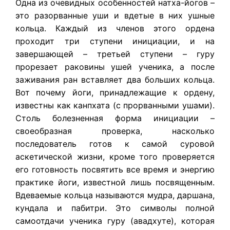
Одна из очевидных особенностей натха-йогов –
это разорванные уши и вдетые в них ушные
кольца. Каждый из членов этого ордена
проходит три ступени инициации, и на
завершающей – третьей ступени – гуру
прорезает раковины ушей ученика, а после
заживания ран вставляет два больших кольца.
Вот почему йоги, принадлежащие к ордену,
известны как канпхата (с прорванными ушами).
Столь болезненная форма инициации –
своеобразная проверка, насколько
последователь готов к самой суровой
аскетической жизни, кроме того проверяется
его готовность посвятить все время и энергию
практике йоги, известной лишь посвященным.
Вдеваемые кольца называются мудра, даршана,
кундала и пабитри. Это символы полной
самоотдачи ученика гуру (авадхуте), которая