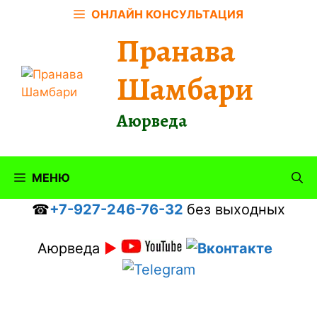
Перейти
ОНЛАЙН КОНСУЛЬТАЦИЯ
к
Пранава
содержимому
Шамбари
Аюрведа
МЕНЮ
☎
+7-927-246-76-32
без выходных
Аюрведа
►