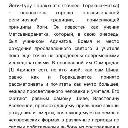
Йоги-Гуру Горакхнатх (точнее, Горакша-Натха)
– основатель хорошо организованной
религиозной традиции, применяющей
принципы йоги. Он известен как ученик
Матсьендранатха, который, в свою очередь,
был учеником Адинатха. Время и место
рождения прославленного святого и учителя
пока еще точно не определены современными
исследователями. В основанной им Сампрадае
[1] Адинатх есть не кто иной, как сам Шива,
равно как и Горакшанатха принято
рассматривать и почитать как нечто большее,
нежели просветленного человека и учителя. Его
считают равным самому Шиве, Властелину
Вселенной, превосходящему привычные законы
рождения и смерти, появляющемуся на земле в
человеческих формах в различные периоды по
своему собственному выбору из сострадания к