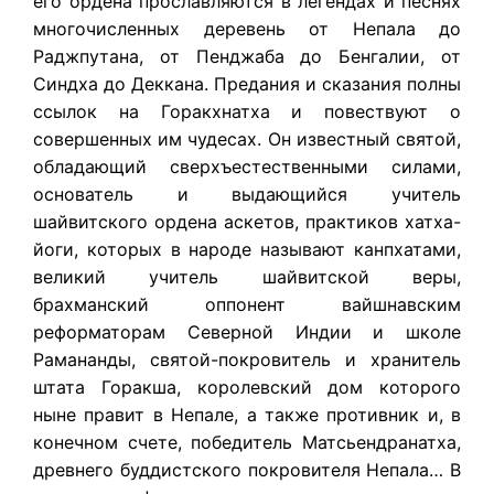
его ордена прославляются в легендах и песнях
многочисленных деревень от Непала до
Раджпутана, от Пенджаба до Бенгалии, от
Синдха до Деккана. Предания и сказания полны
ссылок на Горакхнатха и повествуют о
совершенных им чудесах. Он известный святой,
обладающий сверхъестественными силами,
основатель и выдающийся учитель
шайвитского ордена аскетов, практиков хатха-
йоги, которых в народе называют канпхатами,
великий учитель шайвитской веры,
брахманский оппонент вайшнавским
реформаторам Северной Индии и школе
Рамананды, святой-покровитель и хранитель
штата Горакша, королевский дом которого
ныне правит в Непале, а также противник и, в
конечном счете, победитель Матсьендранатха,
древнего буддистского покровителя Непала… В