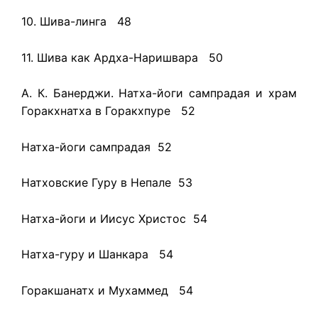
10. Шива-линга 48
11. Шива как Ардха-Наришвара 50
А. К. Банерджи. Натха-йоги сампрадая и храм
Горакхнатха в Горакхпуре 52
Натха-йоги сампрадая 52
Натховские Гуру в Непале 53
Натха-йоги и Иисус Христос 54
Натха-гуру и Шанкара 54
Горакшанатх и Мухаммед 54