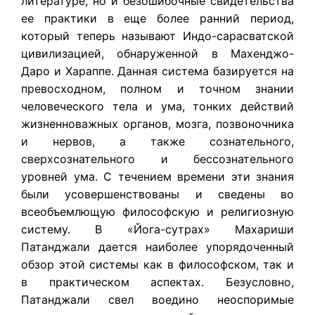
литературе, но и безошибочные свидетельства
ее практики в еще более ранний период,
который теперь называют Индо-сарасватской
цивилизацией, обнаруженной в Махенджо-
Даро и Хараппе. Данная система базируется на
превосходном, полном и точном знании
человеческого тела и ума, тонких действий
жизненноважных органов, мозга, позвоночника
и нервов, а также сознательного,
сверхсознательного и бессознательного
уровней ума. С течением времени эти знания
были усовершенствованы и сведены во
всеобъемлющую философскую и религиозную
систему. В «Йога-сутрах» Махариши
Патанджали дается наиболее упорядоченный
обзор этой системы как в философском, так и
в практическом аспектах. Безусловно,
Патанджали свел воедино неоспоримые