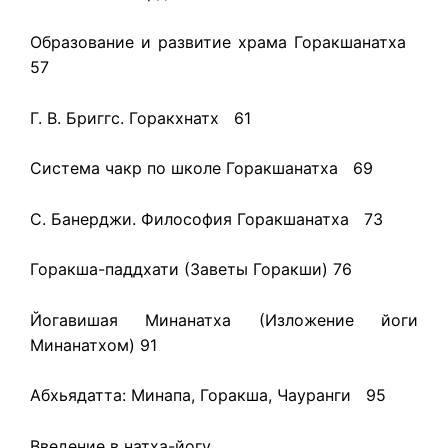
Образование и развитие храма Горакшанатха
57
Г. В. Бриггс. Горакхнатх 61
Система чакр по школе Горакшанатха 69
С. Банерджи. Философия Горакшанатха 73
Горакша-паддхати (Заветы Горакши) 76
Йогавишая Минанатха (Изложение йоги
Минанатхом) 91
Абхьядатта: Минапа, Горакша, Чауранги 95
Введение в натха-йогу