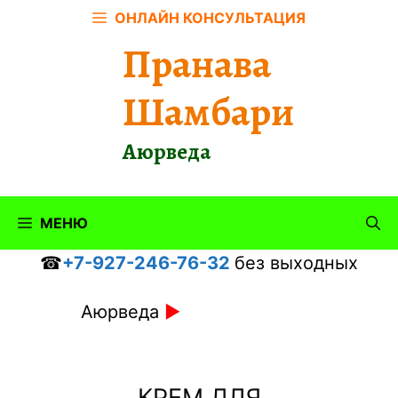
Перейти
ОНЛАЙН КОНСУЛЬТАЦИЯ
к
Пранава
содержимому
Шамбари
Аюрведа
МЕНЮ
☎
+7-927-246-76-32
без выходных
Аюрведа
►
КРЕМ ДЛЯ