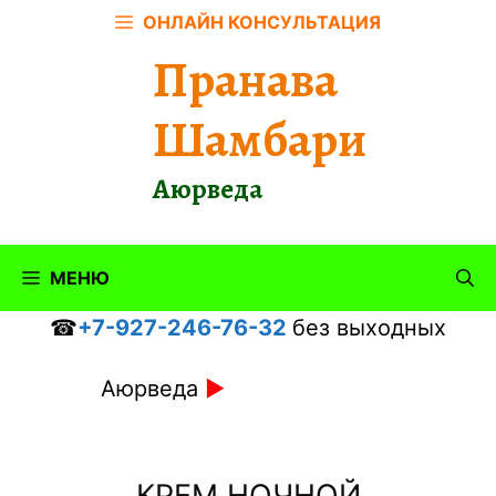
Перейти
ОНЛАЙН КОНСУЛЬТАЦИЯ
к
Пранава
содержимому
Шамбари
Аюрведа
МЕНЮ
☎
+7-927-246-76-32
без выходных
Аюрведа
►
КРЕМ НОЧНОЙ