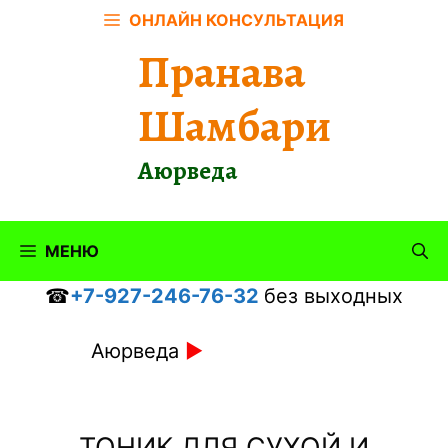
Перейти
ОНЛАЙН КОНСУЛЬТАЦИЯ
к
Пранава
содержимому
Шамбари
Аюрведа
МЕНЮ
☎
+7-927-246-76-32
без выходных
Аюрведа
►
ТОНИК ДЛЯ СУХОЙ И