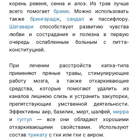
корень ревеня, сенна и алоэ. Из трав лучше
всего помогает
брами
. Можно использовать
также
брингарадж
,
сандал
и пассифлору.
Шатавари
способствует развитию чувства
любви и сострадания и полезна в первую
очередь ослабленным больным с питта-
конституцией.
При лечении расстройств капха-типа
применяют пряные травы, стимулирующие
работу мозга, а также отхаркивающие
средства, которые помогают удалить из
каналов лишнюю слизь и устранить закупорки,
препятствующие умственной деятельности.
Эффективны аир, базилик, мирт, шалфей,
мирра
и
гуггул
— все они обладают хорошими
отхаркивающими свойствами. Используют
состав
трикату
с гхи или гхи с аиром.