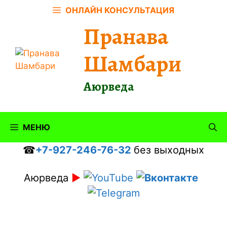
Перейти
ОНЛАЙН КОНСУЛЬТАЦИЯ
к
Пранава
содержимому
Шамбари
Аюрведа
МЕНЮ
☎
+7-927-246-76-32
без выходных
Аюрведа
►