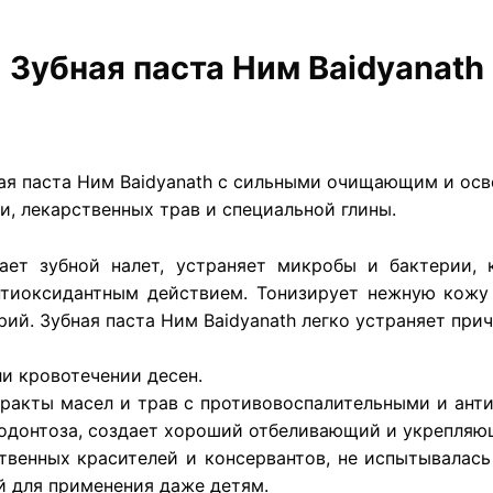
Зубная паста Ним Baidyanath
ная паста Ним Baidyanath с сильными очищающим и о
и, лекарственных трав и специальной глины.
ает зубной налет, устраняет микробы и бактерии,
иоксидантным действием. Тонизирует нежную кожу д
ий. Зубная паста Ним Baidyanath легко устраняет прич
и кровотечении десен.
ракты масел и трав с противовоспалительными и ант
родонтоза, создает хороший отбеливающий и укрепляю
венных красителей и консервантов, не испытывалась
й для применения даже детям.