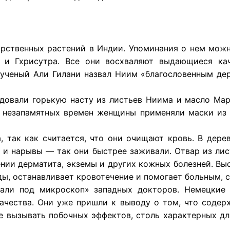
рственных растений в Индии. Упоминания о нем можно
 и Гхрисутра. Все они восхваляют выдающиеся кач
ченый Али Гилани назвал Ниим «благословенным дер
довали горькую насту из листьев Ниима и масло Марг
с незапамятных времен женщины применяли маски из 
 так как считается, что они очищают кровь. В дере
 и нарывы — так они быстрее заживали. Отвар из ли
ении дерматита, экземы и других кожных болезней. В
уды, останавливает кровотечение и помогает больным,
али под микроскоп» западных докторов. Немецкие 
ачества. Они уже пришли к выводу о том, что содер
не вызывать побочных эффектов, столь характерных д