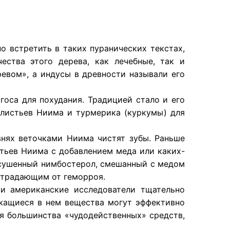
 встретить в таких пуранических текстах,
ества этого дерева, как лечебные, так и
евом», а индусы в древности называли его
оса для похудания. Традицией стало и его
листьев Ниима и турмерика (куркумы) для
внях веточками Ниима чистят зубы. Раньше
стьев Ниима с добавлением меда или каких-
ысушенный нимбостерол, смешанный с медом
 страдающим от геморроя.
и американские исследователи тщательно
жащиеся в нем вещества могут эффективно
ля большинства «чудодейственных» средств,