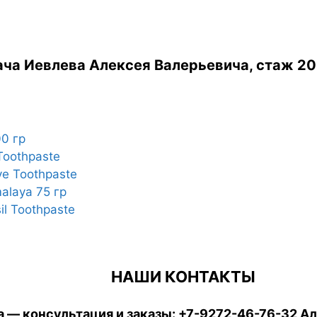
ча Иевлева Алексея Валерьевича, стаж 20
00 гр
Toothpaste
ve Toothpaste
alaya 75 гр
il Toothpaste
НАШИ КОНТАКТЫ
 — консультация и заказы:
+7-9272-46-76-32
Ал