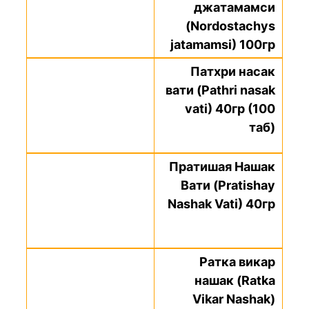
джатамамси
(Nordostachys
jatamamsi) 100гр
Патхри насак
вати (Pathri nasak
vati) 40гр (100
таб)
Пратишая Нашак
Вати (Pratishay
Nashak Vati) 40гр
Ратка викар
нашак (Ratka
Vikar Nashak)