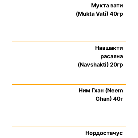
Мукта вати
(Mukta Vati) 40гр
Навшакти
расаяна
(Navshakti) 20гр
Ним Гхан (Neem
Ghan) 40г
Нордостачус