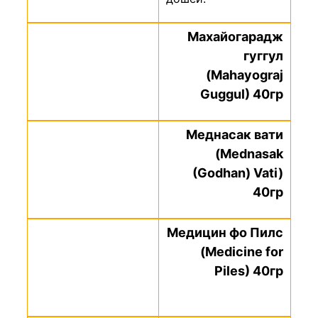
Махайогарадж
гуггул
(Mahayograj
Guggul) 40гр
Меднасак вати
(Mednasak
(Godhan) Vati)
40гр
Медицин фо Пилс
(Medicine for
Piles) 40гр