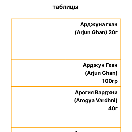
таблицы
Арджуна гхан
(Arjun Ghan) 20г
Арджун Гхан
(Arjun Ghan)
100гр
Арогия Вардхни
(Arogya Vardhni)
40г