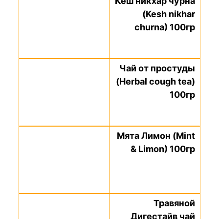
Кеш никхар чурна
(Kesh nikhar
churna) 100гр
Чай от простуды
(Herbal cough tea)
100гр
Мята Лимон (Mint
& Limon) 100гр
Травяной
Дигестайв чай