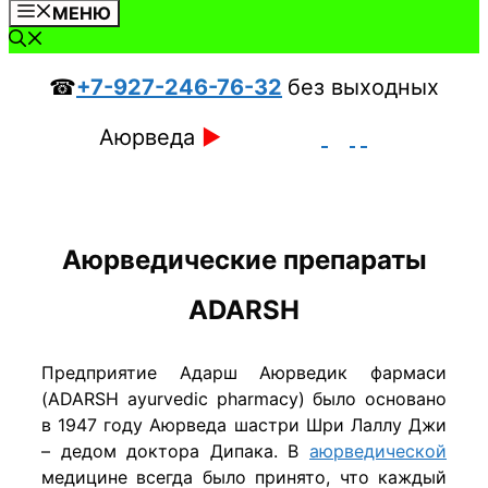
МЕНЮ
☎
+7-927-246-76-32
без выходных
Аюрведа
►
Аюрведические препараты
ADARSH
Предприятие Адарш Аюрведик фармаси
(ADARSH ayurvedic pharmacy) было основано
в 1947 году Аюрведа шастри Шри Лаллу Джи
– дедом доктора Дипака. В
аюрведической
медицине всегда было принято, что каждый