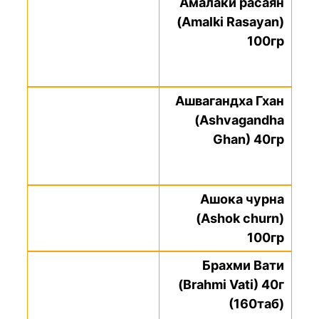
Амалаки расаян
(Amalki Rasayan)
100гр
Ашвагандха Гхан
(Ashvagandha
Ghan) 40гр
Ашока чурна
(Ashok churn)
100гр
Брахми Вати
(Brahmi Vati) 40г
(160таб)