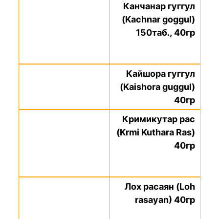
Канчанар гуггул
(Kachnar goggul)
150таб., 40гр
Кайшора гуггул
(Kaishora guggul)
40гр
Кримикутар рас
(Krmi Kuthara Ras)
40гр
Лох расаян (Loh
rasayan) 40гр