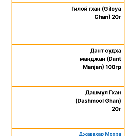
Гилой гхан (Giloya
Ghan) 20г
Дант судха
манджан (Dant
Manjan) 100гр
Дашмул Гхан
(Dashmool Ghan)
20г
Джавахар Мохра