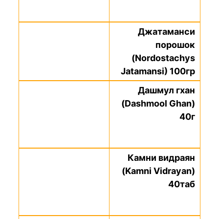
Джатаманси
порошок
(Nordostachys
Jatamansi) 100гр
Дашмул гхан
(Dashmool Ghan)
40г
Камни видраян
(Kamni Vidrayan)
40таб