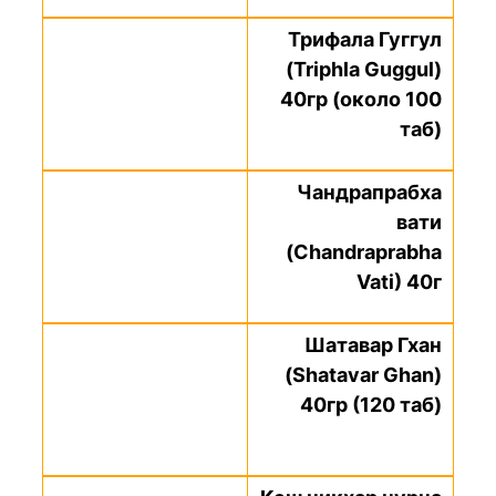
Трифала Гуггул
(Triphla Guggul)
40гр (около 100
таб)
Чандрапрабха
вати
(Chandraprabha
Vati) 40г
Шатавар Гхан
(Shatavar Ghan)
40гр (120 таб)