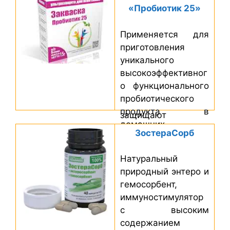
«Пробиотик 25»
штаммов лакто,
бифидо и
Применяется для
пропионовокислых
приготовления
бактерий
уникального
содержатся в
высокоэффективног
кишечнорастворим
о функционального
ых растительных
пробиотического
капсулах, которые
продукта в
защищают
домашних
пробиотические
ЗостераСорб
условиях, без ГМО,
культуры от кислой
ГММ и
среды желудка, что
Натуральный
консервантов. В
многократно
природный энтеро и
составе содержатся
увеличивает
гемосорбент,
25 штаммов лакто,
эффективность
иммуностимулятор
бифидо и
продукта.
с высоким
пропионовокислых
содержанием
бактерий —