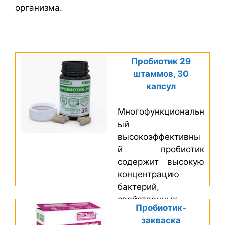
организма.
Пробиотик 29
штаммов, 30
капсул
Многофункциональн
ый
высокоэффективны
й пробиотик
содержит высокую
концентрацию
бактерий,
свойственных
Пробиотик-
нормофлоре
закваска
человека. 29