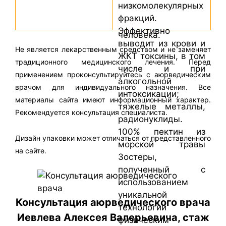
низкомолекулярных
представителей
фракций.
нормофлоры
Эффективно
человека.
выводит из крови и
Не является лекарственным средством и не заменяет
ЖКТ токсины, в том
традиционного медицинского лечения. Перед
числе и при
применением проконсультируйтесь с аюрведическим
алкогольной
врачом для индивидуального назначения. Все
интоксикации;
материалы сайта имеют информационный характер.
тяжелые металлы,
Рекомендуется консультация специалиста.
радионуклиды.
100% пектин из
Дизайн упаковки может отличаться от представленного
морской травы
на сайте.
Зостеры,
полученный с
использованием
уникальной
Консультация аюрведического врача
технологии
Иевлева Алексея Валерьевича, стаж
физическим