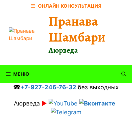
Перейти
ОНЛАЙН КОНСУЛЬТАЦИЯ
к
Пранава
содержимому
Шамбари
Аюрведа
МЕНЮ
☎
+7-927-246-76-32
без выходных
Аюрведа
►