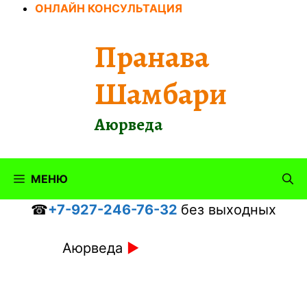
Перейти
ОНЛАЙН КОНСУЛЬТАЦИЯ
к
содержимому
Пранава
Шамбари
Аюрведа
МЕНЮ
☎
+7-927-246-76-32
без выходных
Аюрведа
►