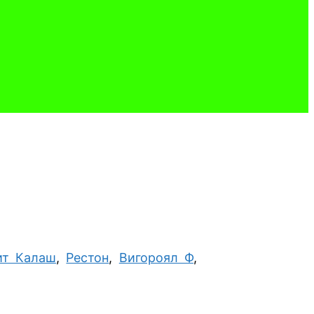
ит Калаш
,
Рестон
,
Вигороял Ф
,