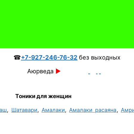
☎
+7-927-246-76-32
без выходных
Аюрведа
►
Тоники для женщин
раш
,
Шатавари
,
Амалаки
,
Амалаки расаяна
,
Амр