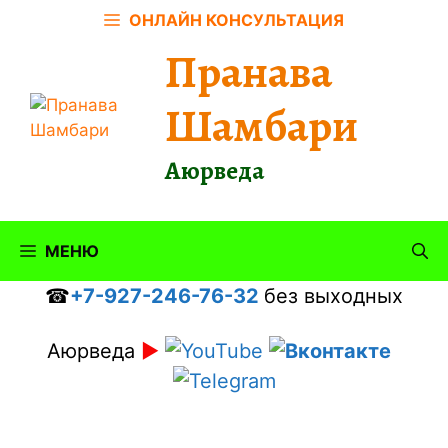
Перейти
ОНЛАЙН КОНСУЛЬТАЦИЯ
к
Пранава
содержимому
Шамбари
Аюрведа
МЕНЮ
☎
+7-927-246-76-32
без выходных
Аюрведа
►