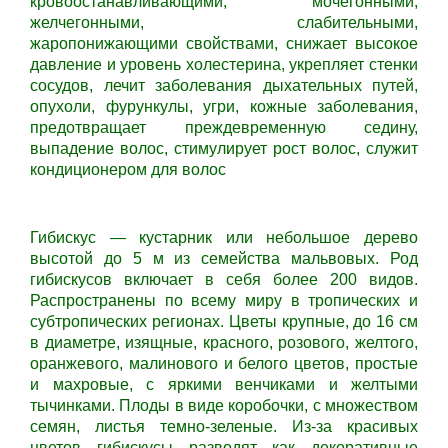
кровоостанавливающими, мочегонными,
желчегонными, слабительными,
жаропонижающими свойствами, снижает высокое
давление и уровень холестерина, укрепляет стенки
сосудов, лечит заболевания дыхательных путей,
опухоли, фурункулы, угри, кожные заболевания,
предотвращает преждевременную седину,
выпадение волос, стимулирует рост волос, служит
кондиционером для волос
Гибискус — кустарник или небольшое дерево
высотой до 5 м из семейства мальвовых. Род
гибискусов включает в себя более 200 видов.
Распространены по всему миру в тропических и
субтропических регионах. Цветы крупные, до 16 см
в диаметре, изящные, красного, розового, желтого,
оранжевого, малинового и белого цветов, простые
и махровые, с яркими венчиками и желтыми
тычинками. Плоды в виде коробочки, с множеством
семян, листья темно-зеленые. Из-за красивых
цветов гибискусы разводят как декоративные