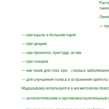
Раст
таки
Лече
— пр
— при кашле и больном горле
— при диарее
— при бронхите, простуде, астме
— при гонорее
— как тоник для глаз, при глазных заболева
— для улучшения голоса и устранения хрипо
Мадхушрава используется в косметологии бл
— антисептическим и противовоспалительны