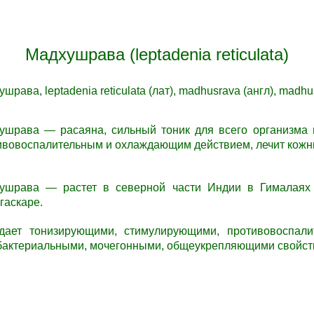
Мадхушрава (leptadenia reticulata)
шрава, leptadenia reticulata (лат), madhusrava (англ), madhusr
хушрава —
расаяна, сильный тоник для всего организма 
ивовоспалительным и охлаждающим действием, лечит кожн
ушрава — растет в северной части Индии в Гималаях
агаскаре.
дает тонизирующими, стимулирующими, противовоспали
бактериальными, мочегонными, общеукрепляющими свойст