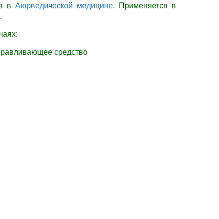
ов в
Аюрведической медицине
.
Применяется в
.
лучаях:
здоравливающее средство