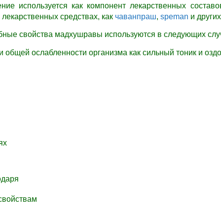
ение используется как компонент лекарственных состав
х лекарственных средствах, как
чаванпраш
,
speman
и других
бные свойства мадхушравы используются в следующих с
и общей ослабленности организма как сильный тоник и о
ниях
ты
агодаря
м свойствам