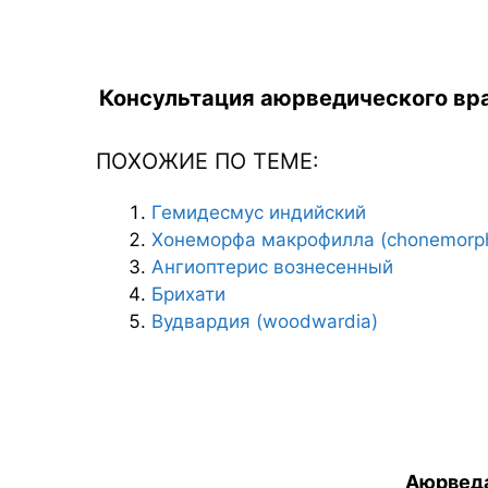
Консультация аюрведического вра
ПОХОЖИЕ ПО ТЕМЕ:
Гемидесмус индийский
Хонеморфа макрофилла (chonemorpha
Ангиоптерис вознесенный
Брихати
Вудвардия (woodwardia)
Аюрведа