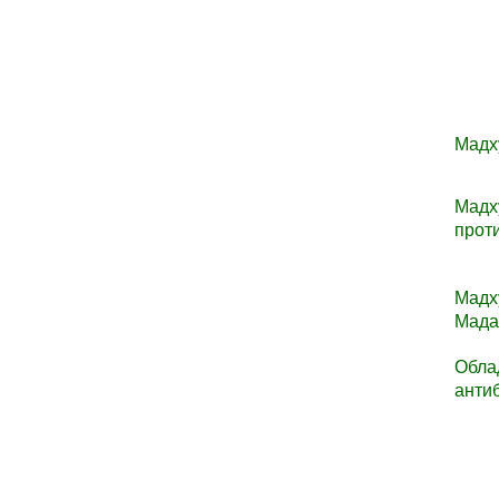
Мадху
Мад
прот
Мадх
Мад
Обла
анти