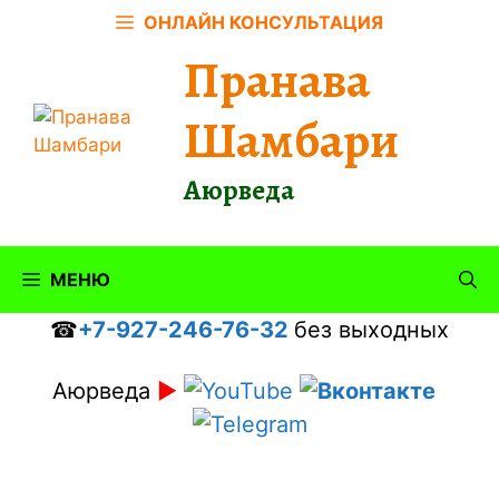
Перейти
ОНЛАЙН КОНСУЛЬТАЦИЯ
к
Пранава
содержимому
Шамбари
Аюрведа
МЕНЮ
☎
+7-927-246-76-32
без выходных
Аюрведа
►