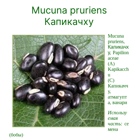
Mucuna pruriens
Капикачху
Мucunа
pruriens,
Капикачх
у,
Papilion
aceae
(A)
Kapikacch
u
(С)
Капикачч
у,
атмагупт
а, ванари
Использу
емая
часть:
се
мена
(бобы)