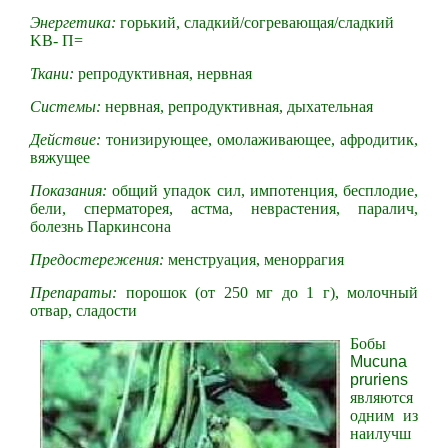
Энергетика:
горький, сладкий/согревающая/сладкий
KB- П=
Ткани:
репродуктивная, нервная
Системы:
нервная, репродуктивная, дыхательная
Действие:
тонизирующее, омолаживающее, афродитик,
вяжущее
Показания:
общий упадок сил, импотенция, бесплодие,
бели, сперматорея, астма, неврастения, паралич,
болезнь Паркинсона
Предостережения:
менструация, меноррагия
Препараты:
порошок (от 250 мг до 1 г), молочный
отвар, сладости
Бобы
Мucunа
pruriens
являются
одним из
наилучш