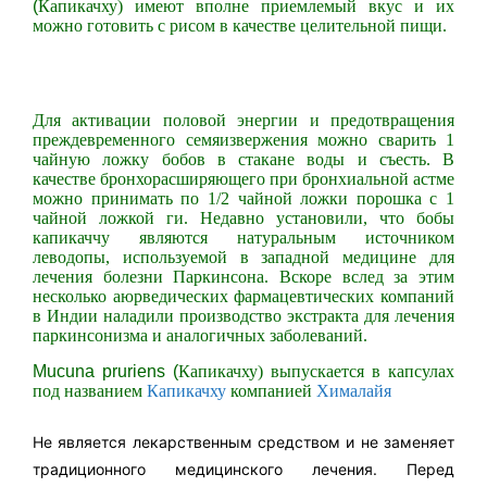
(
Капикачху)
имеют вполне приемлемый вкус и их
можно готовить с рисом в качестве целительной пищи.
Для активации половой энергии и предотвращения
преждевременного семяизвержения можно сварить 1
чайную ложку бобов в стакане воды и съесть. В
качестве бронхорасширяющего при бронхиальной астме
можно принимать по 1/2 чайной ложки порошка с 1
чайной ложкой ги. Недавно установили, что бобы
капикаччу являются натуральным источником
леводопы, используемой в западной медицине для
лечения болезни Паркинсона. Вскоре вслед за этим
несколько аюрведических фармацевтических компаний
в Индии наладили производство экстракта для лечения
паркинсонизма и аналогичных заболеваний.
Мucunа pruriens (
Капикачху) выпускается в капсулах
под названием
Капикачху
компанией
Хималайя
Не является лекарственным средством и не заменяет
традиционного медицинского лечения. Перед