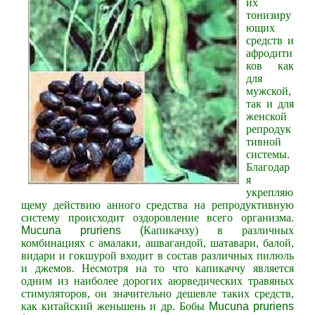
их
тонизиру
ющих
средств и
афродити
ков как
для
мужской,
так и для
женской
репродук
тивной
системы.
Благодар
я
укрепляю
щему действию
анного средства на репродуктивную
систему происходит оздоровление всего организма.
Мucunа pruriens (
Капикачху) в различных
комбинациях с амалаки, ашвагандой, шатавари, балой,
видари и гокшурой входит в состав различных пилюль
и джемов. Несмотря на то что капикаччу является
одним из наиболее дорогих аюрведических травяных
стимуляторов, он значительно дешевле таких средств,
как китайский женьшень и др. Бобы
Мucunа pruriens