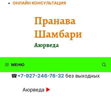
Перейти
ОНЛАЙН КОНСУЛЬТАЦИЯ
к
содержимому
Пранава
Шамбари
Аюрведа
МЕНЮ
☎
+7-927-246-76-32
без выходных
Аюрведа
►