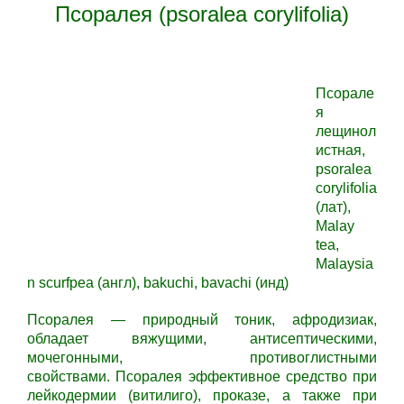
Псоралея (psoralea corylifolia)
Псорале
я
лещинол
истная,
psoralea
corylifolia
(лат),
Malay
tea,
Malaysia
n scurfpea (англ), bakuchi, bavachi (инд)
Псоралея —
природный тоник, афродизиак,
обладает вяжущими, антисептическими,
мочегонными, противоглистными
свойствами.
Псоралея
эффективное средство при
лейкодермии (витилиго), проказе, а также при