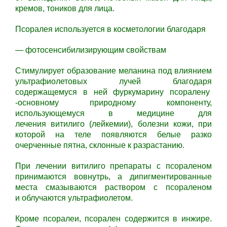
кремов, тоников для лица.
Псоралея используется в косметологии благодаря
— фотосенсибилизирующим свойствам
Стимулирует образование меланина под влиянием
ультрафиолетовых лучей благодаря
содержащемуся в ней фуркумарину псоралену
-основному природному компоненту,
использующемуся в медицине для
лечения витилиго (лейкемии), болезни кожи, при
которой на теле появляются белые разко
очерченные пятна, склонные к разрастанию.
При лечении витилиго препараты с псораленом
принимаются вовнутрь, а дипигментированные
места смазываются раствором с псораленом
и облучаются ультрафиолетом.
Кроме псоралеи, псорален содержится в инжире.