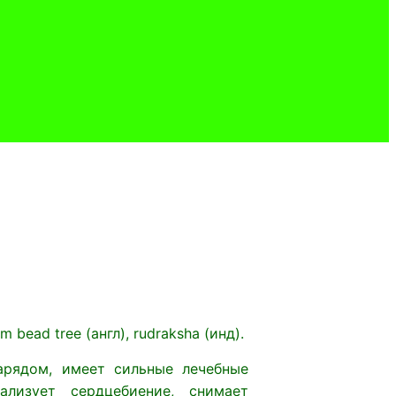
asum bead tree (англ), rudraksha (инд).
арядом, имеет сильные лечебные
лизует сердцебиение, снимает