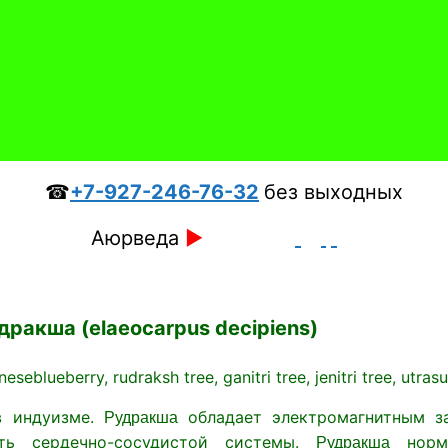
☎
+7-927-246-76-32
без выходных
Аюрведа
►
дракша (elaeocarpus decipiens)
neseblueberry,
rudraksh tree, ganitri tree, jenitri tree, utr
в индуизме.
обладает электромагнитным з
Рудракша
сть сердечно-сосудистой системы.
норма
Рудракша