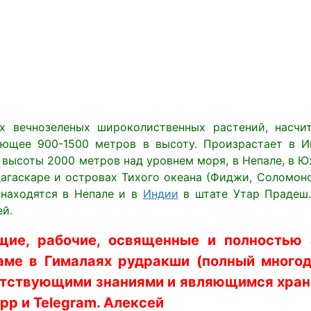
их вечнозеленых широколиственных растений, насч
ающее 900-1500 метров в высоту. Произрастает в И
о высоты 2000 метров над уровнем моря, в Непале, в 
дагаскаре и островах Тихого океана (Фиджи, Соломон
 находятся в Непале и в
Индии
в штате Утар Прадеш.
ей.
щие, рабочие, освященные и полностью
аме в Гималаях рудракши (полный многод
тствующими знаниями и являющимся храни
p и Telegram. Алексей