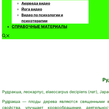
Аюрведа видео
Йога видео
Видео по психологии и
психотерапии
СПРАВОЧНЫЕ МАТЕРИАЛЫ
Ру
Рудракша, леокарпус, elaeocarpus decipiens (лат), Japa
плоды дерева являются священными 
Рудракша —
свойства, улучшает кровообращение, деятельно