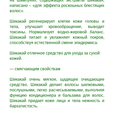
на шампунях, содержащих экстракты шикакая,
написано – «для эффекта роскошных блестящих
волос».
Шикакай р
егенерирует клетки кожи головы и
тела, улучшает кровообращение, выводит
токсины. Нормализует водно-жировой баланс.
Шикакай
питает и увлажняет кожный покров,
способствуя естественной смене эпидермиса.
Шикакай о
тличное средство для ухода за сухой
кожей.
— смягчающим свойствам
Шикакай о
чень мягкое, щадящее очищающее
средство.
Шикакай д
елает волосы шелковыми,
послушными, легко расчесываемыми, выполняя
функцию кондиционера и бальзама для волос.
Шикакай п
ридает коже лица и тела нежность и
бархатистость.