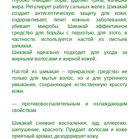
глубоко очищает поры, удаляет грязь, излишки
жира. Регулирует работу сальных желез.
Шикакай
с
оздает антисептическую защиту для кожи,
оздоравливает, лечит кожные заболевания,
убивает микробы.
Шикакай э
ффективное
средство для борьбы с перхотью, для этого, в
частности, используется настой из листьев
шикакая.
Шикакай и
деально подходит для ухода за
жирными волосами и жирной кожей.
Настой из шикакая – прекрасное средство не
только для мытья волос, но и для утреннего
умывания, сохраняющее естественную красоту
кожи.
— противовоспалительным и охлаждающим
свойствам
Шикакай с
нимает воспаления, зуд, аллергию,
шелушение, красноту. Придает волосам и коже
приятный аромат, дезодорирует кожу.