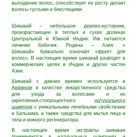
выпадение волос, способствует их росту, делает
волосы густыми и блестящими
Шикакай – небольшое дерево-кустарник,
произрастающее в теплых и сухих долинах
Центральной и Южной Индии. Им питаются
личинки бабочек. Родина – Азия. «
Шикакай» буквально означает «фрукт для
волос». В настоящее время шикакай разводят в
коммерческих целях в Индии и других частях
Азии.
Шикакай с давних времен используется в
Аюрведе
в качестве лекарственного средства
для ухода за волосами и их
укрепления,стопроцентного
натурального
шампуня
с уникальными лечебными свойствами
и бальзама, а также средства для мытья лица и
тела и кожного регенератора.
В настоящее время экстракты шикакая
применяются в
натуральных
шампунях и