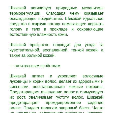
Шикакай а
ктивирует природные механизмы
терморегуляции, благодаря чему оказывает
охлаждающее воздействие.
Шикакай и
деальное
средство в жаркую погоду, помогающее держать
голову и тело в прохладе и сохраняющее
естественную влажность кожи.
Шикакай п
рекрасно подходит для ухода за
чувствительной, воспаленной, тонкой кожей, а
также за больной кожей.
— питательным свойствам
Шикакай п
итает и укрепляет волосяные
луковицы и корни волос, делает их здоровыми и
сильными, восстанавливает кожные покровы.
Предотвращает выпадение волос и стимулирует
их рост. Увеличивает густоту волос.
Шикакай
п
редотвращает преждевременное седение
волос. Придает волосам здоровый блеск. Часто