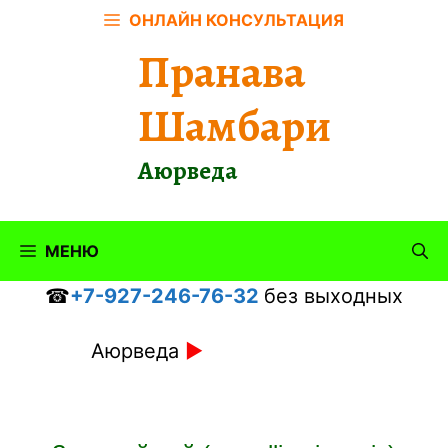
Перейти
ОНЛАЙН КОНСУЛЬТАЦИЯ
к
Пранава
содержимому
Шамбари
Аюрведа
МЕНЮ
☎
+7-927-246-76-32
без выходных
Аюрведа
►