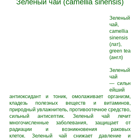
Зеленый чай (camellia sinensis)
Зеленый
чай,
camellia
sinensis
(лат),
green tea
(англ)
Зеленый
чай
—
сильн
ейший
антиоксидант и тоник, омолаживает организм,
кладезь полезных веществ и витаминов,
природный увлажнитель, противоотечное средство,
сильный антисептик.
Зеленый чай
лечит
многочисленные заболевания, защищает от
радиации и возникновения раковых
клеток.
Зеленый чай
снижает давление и