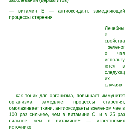
заболеваний (дерматитов)
— витамин Е — антиоксидант, замедляющий
процессы старения
Лечебны
е
свойства
зеленог
о чая
использу
ются в
следующ
их
случаях:
— как тоник для организма, повышает иммунитет
организма, замедляет процессы старения,
омолаживает ткани, антиоксиданты взеленом чае в
100 раз сильнее, чем в витамине С, и в 25 раз
сильнее, чем в витаминеЕ — известномих
источнике.