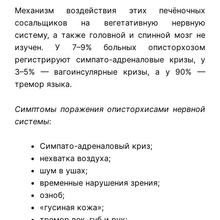
Механизм воздействия этих печёночных
сосальщиков на вегетативную нервную
систему, а также головной и спинной мозг не
изучен. У 7–9% больных описторхозом
регистрируют симпато-адреналовые кризы, у
3–5% — вагоинсулярные кризы, а у 90% —
тремор языка.
Симптомы поражения описторхисами нервной
системы
:
Симпато-адреналовый криз;
нехватка воздуха;
шум в ушах;
временные нарушения зрения;
озноб;
«гусиная кожа»;
тремор век, губ и рук;