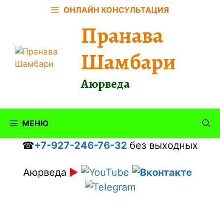
Перейти
ОНЛАЙН КОНСУЛЬТАЦИЯ
к
Пранава
содержимому
Шамбари
Аюрведа
МЕНЮ
☎
+7-927-246-76-32
без выходных
Аюрведа
►