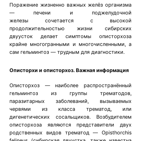
Поражение жизненно важных желёз организма
— печени и поджелудочной
железы сочетается с высокой
продолжительностью жизни сибирских
двуусток делает симптомы описторхоза
крайне многогранными и многочисленными, а
сам гельминтоз — трудным для диагностики.
Описторхи и описторхоз. Важная информация
Описторхоз — наиболее распространённый
гельминтоз из группы трематодов,
паразитарных заболеваний, вызываемых
червями из класса трематод, или
дигенетических сосальщиков. Возбудителем
описторхоза являются представители двух
родственных видов трематод — Opisthorchis
felineus (сибирская двуустка, также известна