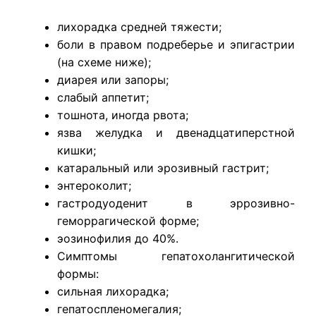
лихорадка средней тяжести;
боли в правом подреберье и эпигастрии
(на схеме ниже);
диарея или запоры;
слабый аппетит;
тошнота, иногда рвота;
язва желудка и двенадцатиперстной
кишки;
катаральный или эрозивный гастрит;
энтероколит;
гастродуоденит в эррозивно-
геморрагической форме;
эозинофилия до 40%.
Симптомы гепатохолангитической
формы:
сильная лихорадка;
гепатоспленомегалия;