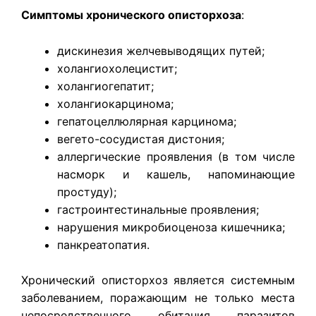
Симптомы хронического описторхоза
:
дискинезия желчевыводящих путей;
холангиохолецистит;
холангиогепатит;
холангиокарцинома;
гепатоцеллюлярная карцинома;
вегето-сосудистая дистония;
аллергические проявления (в том числе
насморк и кашель, напоминающие
простуду);
гастроинтестинальные проявления;
нарушения микробиоценоза кишечника;
панкреатопатия.
Хронический описторхоз является системным
заболеванием, поражающим не только места
непосредственного обитания паразитов