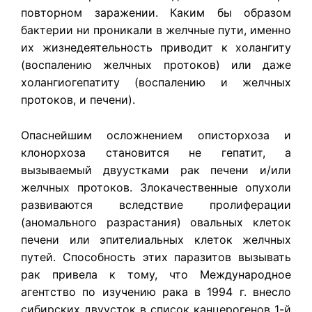
повторном заражении. Каким бы образом
бактерии ни проникали в желчные пути, именно
их жизнедеятельность приводит к холангиту
(воспалению желчных протоков) или даже
холангиогепатиту (воспалению и желчных
протоков, и печени).
Опаснейшим осложнением описторхоза и
клонорхоза становится не гепатит, а
вызываемый двуустками рак печени и/или
желчных протоков. Злокачественные опухоли
развиваются вследствие пролиферации
(аномального разрастания) овальных клеток
печени или эпителиальных клеток желчных
путей. Способность этих паразитов вызывать
рак привела к тому, что Международное
агентство по изучению рака в 1994 г. внесло
сибирских двуусток в список канцерогенов 1-й