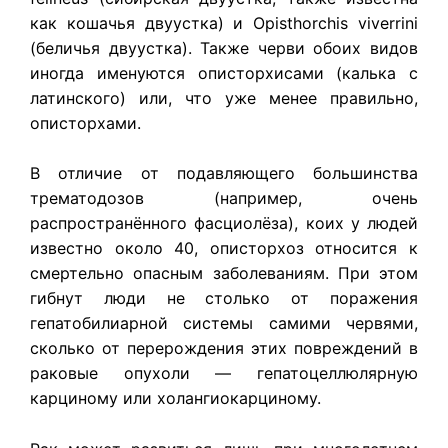
как кошачья двуустка) и Opisthorchis viverrini
(беличья двуустка). Также черви обоих видов
иногда именуются описторхисами (калька с
латинского) или, что уже менее правильно,
описторхами.
В отличие от подавляющего большинства
трематодозов (например, очень
распространённого фасциолёза), коих у людей
известно около 40, описторхоз относится к
смертельно опасным заболеваниям. При этом
гибнут люди не столько от поражения
гепатобилиарной системы самими червями,
сколько от перерождения этих повреждений в
раковые опухоли — гепатоцеллюлярную
карциному или холангиокарциному.