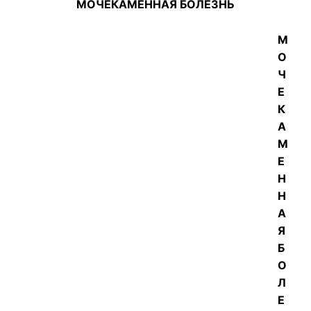
МОЧЕКАМЕННАЯ БОЛЕЗНЬ
М
О
Ч
Е
К
А
М
Е
Н
Н
А
Я
Б
О
Л
Е