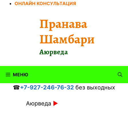
Перейти
ОНЛАЙН КОНСУЛЬТАЦИЯ
к
содержимому
Пранава
Шамбари
Аюрведа
МЕНЮ
☎
+7-927-246-76-32
без выходных
Аюрведа
►