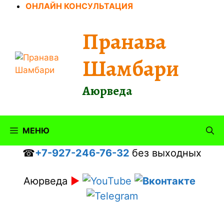
Перейти
ОНЛАЙН КОНСУЛЬТАЦИЯ
к
содержимому
Пранава
Шамбари
Аюрведа
МЕНЮ
☎
+7-927-246-76-32
без выходных
Аюрведа
►