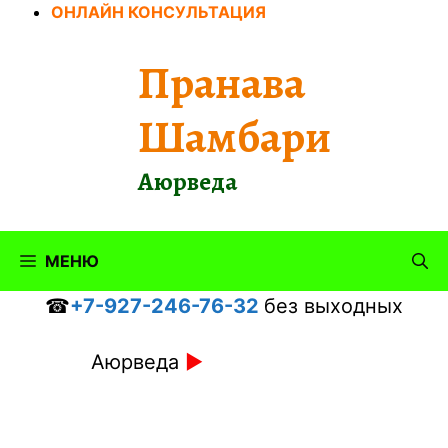
Перейти
ОНЛАЙН КОНСУЛЬТАЦИЯ
к
содержимому
Пранава
Шамбари
Аюрведа
МЕНЮ
☎
+7-927-246-76-32
без выходных
Аюрведа
►