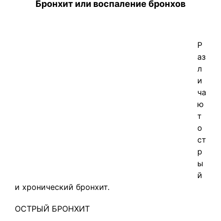
Бронхит или воспаление бронхов
Р
аз
л
и
ча
ю
т
о
ст
р
ы
й
и хронический бронхит.
ОСТРЫЙ БРОНХИТ